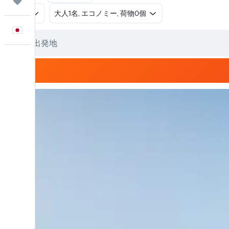
Trips
往復
​大人1名, エコノミー, 荷物0個
日本語