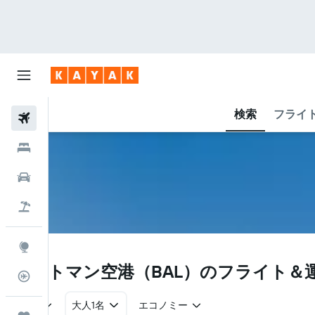
検索
フライ
航空券
ホテル
レンタカー
航空券+ホテル
Explore
BAL
バットマン空港​（BAL​）のフライト＆
フライトトラッカー
往復
大人1名
エコノミー