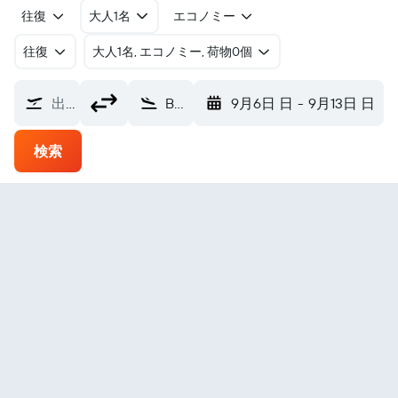
往復
大人1名
エコノミー
往復
​大人1名, エコノミー, 荷物0個
出発地
Beigan Township 馬祖北竿空港 (MFK)
9月6日 日
-
9月13日 日
検索