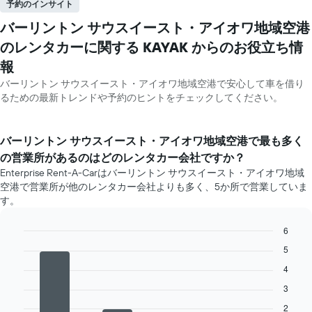
予約のインサイト
バーリントン サウスイースト・アイオワ地域空港
のレンタカーに関する KAYAK ​からのお役立ち情
報
バーリントン サウスイースト・アイオワ地域空港で安心して車を借り
るための最新トレンドや予約のヒントをチェックしてください。
バーリントン サウスイースト・アイオワ地域空港​で最も多く
の営業所があるのはどのレンタカー会社ですか？
Enterprise Rent-A-Carはバーリントン サウスイースト・アイオワ地域
空港で営業所が他のレンタカー会社よりも多く、5か所で営業していま
す。
6
Bar
Chart
5
graphic.
chart
with
4
4
3
bars.
2