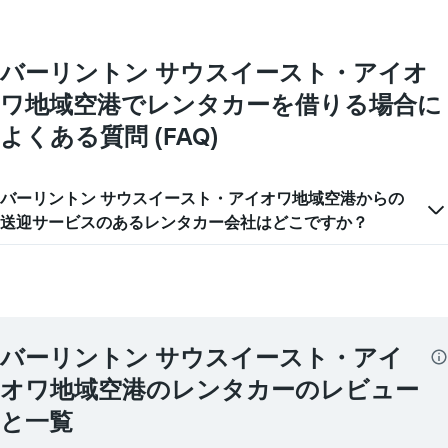
を
表
し
バーリントン サウスイースト・アイオ
て
い
ワ地域空港でレンタカーを借りる場合に
ま
す
よくある質問 (FAQ)
表
の
X
バーリントン サウスイースト・アイオワ地域空港からの
軸
送迎サービスのあるレンタカー会社はどこですか？
1​
本
は、
レ
ン
タ
カ
バーリントン サウスイースト・アイ
ー
会
オワ地域空港のレンタカーのレビュー
社
を
と一覧
表