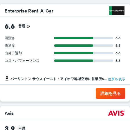
し
て
Enterprise Rent-A-Car
い
ま
す
6.6
普通
表
の
清潔さ
6.6
Y
軸
快適度
6.6
1​
出発／返却
6.6
本
コストパフォーマンス
6.6
は、
各
レ
ン
バーリントン サウスイースト・アイオワ地域空港に営業所5ヵ所
住所を表示
タ
カ
詳細を見る
ー
会
社
の
Avis
レ
ン
3.9
タ
不満