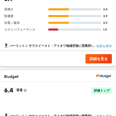
カ
ー
清潔さ
3.9
の
快適度
3.9
最
安
出発／返却
3.9
値
コストパフォーマンス
1.9
を
表
し
バーリントン サウスイースト・アイオワ地域空港に営業所1ヵ所
住所を表示
て
い
ま
詳細を見る
す
Budget
6.4
普通
評価トップ
バーリントン サウスイースト・アイオワ地域空港に営業所1ヵ所