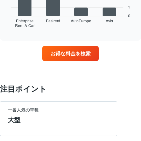
次
1
の
表
0
は、
Enterprise
Easirent
AutoEurope
Avis
Rent-A-Car
最
End
of
も
interactive
多
chart
く
の
お得な料金を検索
営
業
所
を
持
つ
注目ポイント
レ
ン
タ
カ
一番人気の車種
ー
大型
会
社
4
社