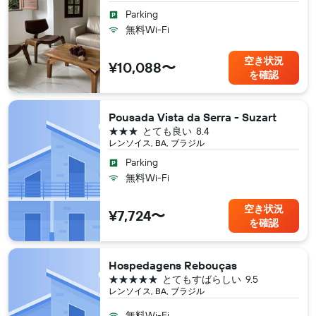
Parking
無料Wi-Fi
空き状況
¥10,088〜
を確認
Pousada Vista da Serra - Suzart
3つ星
とても良い
8.4
レンソイス, BA, ブラジル
Parking
無料Wi-Fi
空き状況
¥7,724〜
を確認
Hospedagens Rebouças
5つ星
とてもすばらしい
9.5
レンソイス, BA, ブラジル
無料Wi-Fi