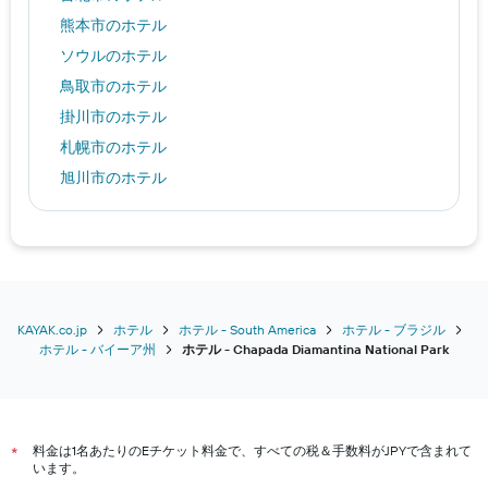
料
金
熊本市のホテル
を
ソウルのホテル
表
し
鳥取市のホテル
て
掛川市のホテル
い
ま
札幌市のホテル
す
旭川市のホテル
ベルゲンのホテル
米沢市のホテル
桃園市のホテル
北九州市のホテル
クラビのホテル
KAYAK.co.jp
ホテル
ホテル - South America
ホテル - ブラジル
ホテル - バイーア州
​ホテル - Chapada Diamantina National Park​
福岡市のホテル
アナハイムのホテル
大阪市のホテル
料金は1名あたりのEチケット料金で、すべての税＆手数料がJPYで含まれて
京都市のホテル
*
います。
沖縄市のホテル