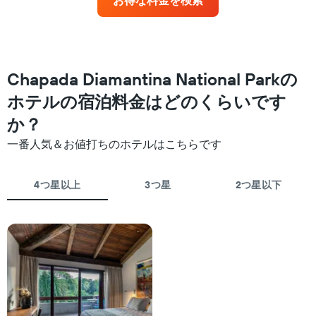
に
ク
見
ご
つ
と
か
に
っ
集
た
Chapada Diamantina National Parkの
計
今
し
ホテルの宿泊料金はどのくらいです
週
て
末
表
か？
の
示
客
一番人気＆お値打ちのホテルはこちらです
し
室
た
の
も
平
4つ星以上
3つ星
2つ星以下
の
均
で
料
す
金
表
を
の
ホ
X
テ
軸
ル
1
ラ
本
ン
は、
ク