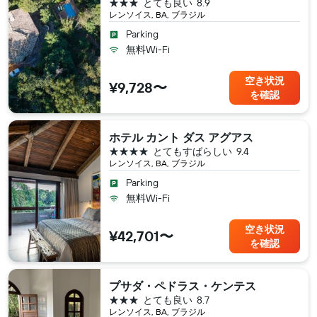
3つ星
とても良い
8.9
レンソイス, BA, ブラジル
Parking
無料Wi-Fi
空き状況
¥9,728〜
を確認
ホテル カント ダス アグアス
4つ星
とてもすばらしい
9.4
レンソイス, BA, ブラジル
Parking
無料Wi-Fi
空き状況
¥42,701〜
を確認
プサダ・ペドラス・ケンテス
3つ星
とても良い
8.7
レンソイス, BA, ブラジル