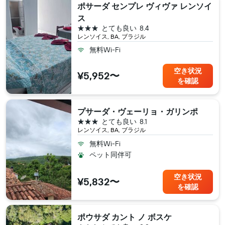
ポサーダ センプレ ヴィヴァ レンソイ
ス
3つ星
とても良い
8.4
レンソイス, BA, ブラジル
無料Wi-Fi
空き状況
¥5,952〜
を確認
プサーダ・ヴェーリョ・ガリンポ
3つ星
とても良い
8.1
レンソイス, BA, ブラジル
無料Wi-Fi
ペット同伴可
空き状況
¥5,832〜
を確認
ポウサダ カント ノ ボスケ