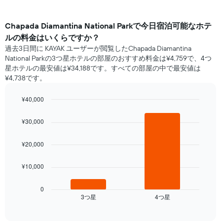
Chapada Diamantina National Park​で​今日宿泊可能な​ホテ
ル​の料金はいくらですか？
過去3日間に KAYAK ユーザーが閲覧したChapada Diamantina
National Parkの3つ星ホテル​の部屋のおすすめ料金は¥4,759で、4つ
星ホテルの最安値は¥34,188です。すべての部屋の中で最安値は
¥4,738​です。
¥40,000
Bar
Chart
graphic.
chart
¥30,000
with
2
bars.
¥20,000
次
¥10,000
の
表
は、
0
3​つ星​
4​つ星​
過
End
of
去
interactive
3
chart