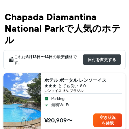
Chapada Diamantina
National Parkで人気のホテ
ル
これは
8月13日​〜14日
の最安価格で
日付を変更する
す。
ホテル ポータル レンソーイス
3つ星
とても良い
8.0
レンソイス, BA, ブラジル
Parking
無料Wi-Fi
空き状況
¥20,909〜
を確認