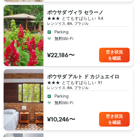
ポウサダ ヴィラ セラーノ
3つ星
とてもすばらしい
9.4
レンソイス, BA, ブラジル
Parking
無料Wi-Fi
空き状況
¥22,186〜
を確認
ポウサダ アルト ド カジュエイロ
3つ星
とてもすばらしい
9.1
レンソイス, BA, ブラジル
Parking
無料Wi-Fi
空き状況
¥10,246〜
を確認