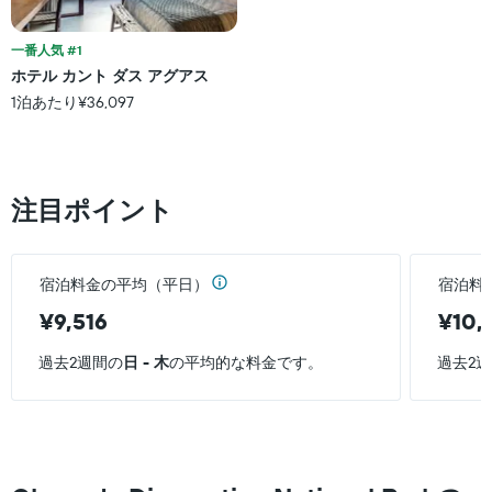
ホ
ご
テ
と
ル
一番人気 #1
に
ラ
ホテル カント ダス アグアス
集
ン
計
1泊あたり¥36,097
ク
し
ご
て
と
表
の
示
カ
注目ポイント
し
テ
た
ゴ
も
リ
の
ー
宿泊料金の平均（平日）
宿泊料
で
を
す
¥9,516
¥10,
表
表
し
の
て
過去2週間の
日 - 木
の平均的な料金です。
過去2
X
い
軸
ま
1
す。
本
表
は、
の
ホ
Y