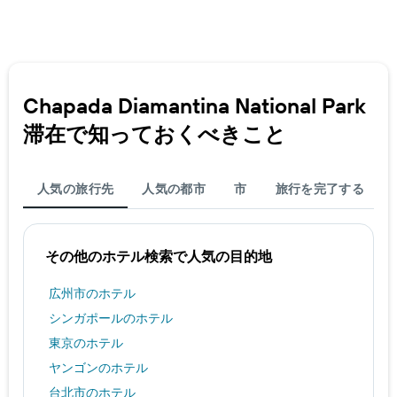
料
1
金
本
を
は、
表
過
し
去
て
3
Chapada Diamantina National Park​
い
日
ま
滞在で知っておくべきこと
間
す
に
見
つ
人気の旅行先
人気の都市
市
旅行を完了する
か
っ
た
今
その他のホテル検索で人気の目的地
週
末
広州市のホテル
の
客
シンガポールのホテル
室
東京のホテル
の
平
ヤンゴンのホテル
均
台北市のホテル