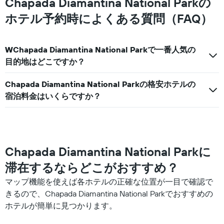
Chapada Diamantina National Parkの
テ
軸
ル
ホテル予約時によくある質問（FAQ）
1
ラ
本
ン
は、
ク
過
WChapada Diamantina National Parkで一番人気の
ご
去
と
目的地はどこですか？
3
の
日
カ
間
Chapada Diamantina National Parkの格安ホテルの
テ
に
宿泊料金はいくらですか？
ゴ
見
リ
つ
ー
か
を
っ
表
た
し
Chapada Diamantina National Parkに
本
て
日
い
滞在するならどこがおすすめ？
の
ま
客
マップ機能を使えば各ホテルの正確な位置が一目で確認で
す。
室
表
きるので、Chapada Diamantina National Parkでおすすめの
の
の
ホテルが簡単に見つかります。
平
Y
均
軸