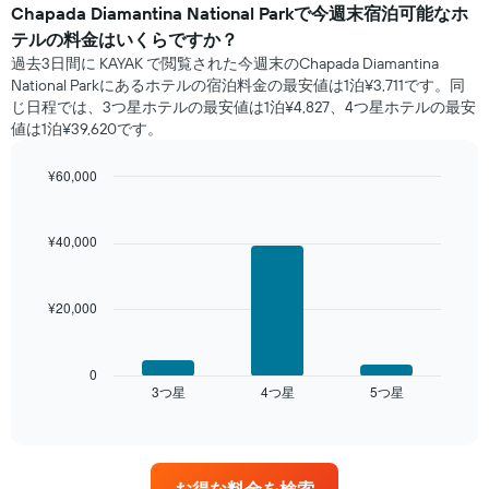
日
Chapada Diamantina National Park​で​今週末宿泊可能な​ホ
間
テル​の料金はいくらですか？
に
過去3日間に KAYAK で閲覧された今週末のChapada Diamantina
見
National Park​にあるホテル​の宿泊料金の最安値は1泊¥3,711です。同
つ
じ日程では、3つ星ホテルの最安値は1泊¥4,827、4つ星ホテル​の最安
か
値​は1泊¥39,620​​です。
っ
た
¥60,000
本
日
Bar
Chart
graphic.
chart
の
with
客
¥40,000
3
室
bars.
の
平
¥20,000
次
均
の
料
表
金
は、
0
を
3​つ星​
4​つ星​
5​つ星​
過
End
ホ
of
去
interactive
テ
3
chart
ル
日
ラ
間
ン
お得な料金を検索