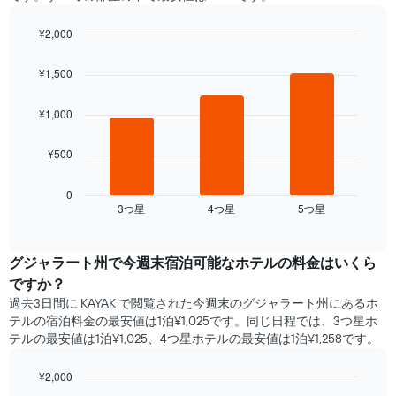
本
と
は、
の
¥2,000
月
客
Bar
Chart
を
室
graphic.
chart
表
¥1,500
with
の
し
3
平
て
bars.
¥1,000
均
い
料
ま
次
金
¥500
す。
の
を
表
表
表
の
は、
0
し
Y
3​つ星​
4​つ星​
5​つ星​
過
End
て
of
軸
去
interactive
い
1​
3
chart
ま
本
日
グジャラート州​で​今週末宿泊可能な​ホテル​の料金はいくら
す
は、
間
ですか？
表
客
に
の
過去3日間に KAYAK で閲覧された今週末のグジャラート州​にあるホ
室
見
X
テル​の宿泊料金の最安値は1泊¥1,025です。同じ日程では、3つ星ホ
の
つ
軸
テルの最安値は1泊¥1,025、4つ星ホテル​の最安値​は1泊¥1,258​​です。
平
か
1​
均
っ
本
料
¥2,000
た
は、
金
本
Bar
Chart