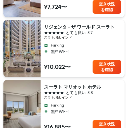
空き状況
¥7,724〜
を確認
リジェンタ - ザ ワールド スーラト
5つ星
とても良い
8.7
スラト, GJ, インド
Parking
無料Wi-Fi
空き状況
¥10,022〜
を確認
スーラト マリオット ホテル
5つ星
とても良い
8.8
スラト, GJ, インド
Parking
無料Wi-Fi
空き状況
¥16,885〜