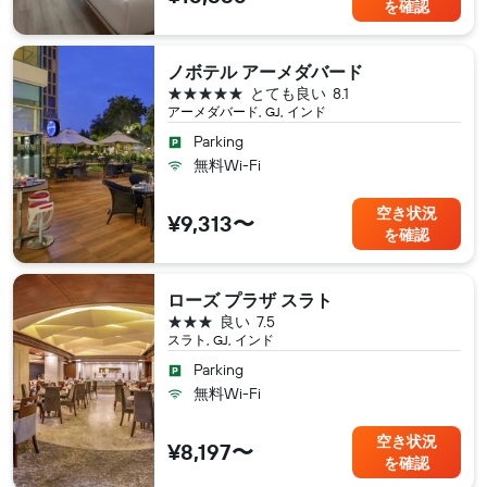
を確認
ノボテル アーメダバード
5つ星
とても良い
8.1
アーメダバード, GJ, インド
Parking
無料Wi-Fi
空き状況
¥9,313〜
を確認
ローズ プラザ スラト
3つ星
良い
7.5
スラト, GJ, インド
Parking
無料Wi-Fi
空き状況
¥8,197〜
を確認