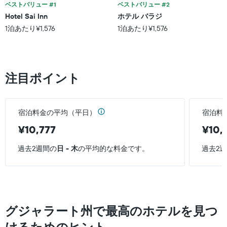
間
泊
ベストバリュー #1
ベストバリュー #2
ゴ
に
ま
リ
Hotel Sai Inn
ホテル バラジ
見
で
ー
1泊あたり¥1,576
1泊あたり¥1,576
つ
の
を
か
日
表
っ
数
し
た
を
て
本
表
い
注目ポイント
日
し
ま
の
て
す。
客
い
表
室
ま
の
宿泊料金の平均（平日）
宿泊料
の
す
Y
平
表
¥10,777
¥10,
軸
均
の
1
料
Y
過去2週間の
日 - 木
の平均的な料金です。
過去2
本
金
軸
は、
を
1
過
表
本
去
し
は、
3
て
客
日
い
室
グジャラート州で最高のホテルを見つ
間
ま
の
に
す
平