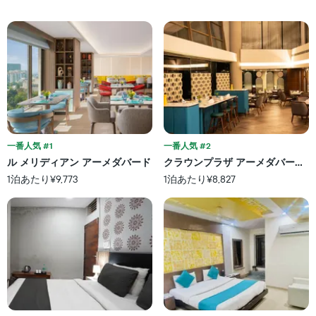
し
カ
よ
た
テ
う
も
ゴ
に
の
リ
変
で
ー
化
す
を
す
表
表
る
の
し
か
X
て
を
軸
い
表
1
ま
し
一番人気 #1
一番人気 #2
本
す。
て
ル メリディアン アーメダバード
クラウンプラザ アーメダバード シテ
は、
表
い
ホ
1泊あたり¥9,773
1泊あたり¥8,827
の
ま
テ
Y
す
ル
軸
表
ラ
1
の
ン
本
X
ク
は、
軸
ご
過
1
と
去
本
の
3
は、
カ
日
宿
テ