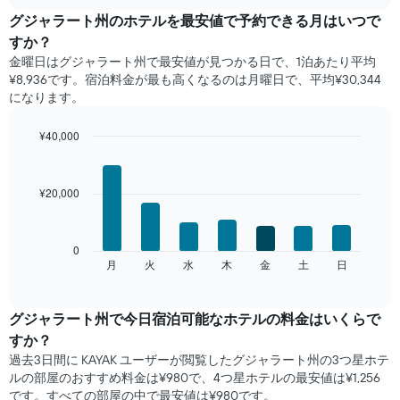
chart
月
グジャラート州​の​ホテルを最安値で予約できる月はいつで
ご
すか？
と
金曜日はグジャラート州で​最安値が見つかる日で、1泊あたり平均
の
¥8,936です。宿泊料金が最も高くなるのは月曜日で、平均¥30,344
客
になります。
室
の
平
¥40,000
均
Bar
Chart
料
graphic.
chart
with
金
¥20,000
7
を
bars.
表
し
次
0
て
の
月
火
水
木
金
土
日
End
い
of
チ
ま
interactive
ャ
chart
す
ー
グジャラート州​で​今日宿泊可能な​ホテル​の料金はいくらで
表
ト
の
すか？
は、
X
過去3日間に KAYAK ユーザーが閲覧したグジャラート州の3つ星ホテ
曜
軸
ル​の部屋のおすすめ料金は¥980で、4つ星ホテルの最安値は¥1,256
日
1​
です。すべての部屋の中で最安値は¥980​です。
ご