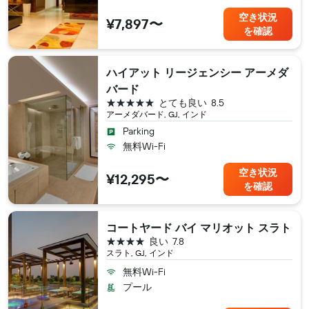
空き状況
¥7,897〜
を確認
ハイアット リージェンシー アーメダ
バード
5つ星
とても良い
8.5
アーメダバード, GJ, インド
Parking
無料Wi-Fi
空き状況
¥12,295〜
を確認
コートヤード バイ マリオット スラト
4つ星
良い
7.8
スラト, GJ, インド
無料Wi-Fi
プール