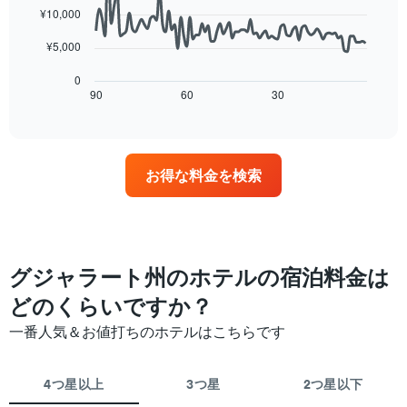
表
points.
表
客
¥10,000
示
し
室
し
次
¥5,000
て
の
た
の
い
平
も
表
0
ま
均
の
は、
90
60
30
End
す
料
of
で
宿
金
interactive
す
泊
chart
を
表
日
ホ
の
に
テ
お得な料金を検索
X
近
ル
軸
づ
ラ
1
く
ン
本
に
ク
は、
つ
ご
ホ
れ
グジャラート州のホテルの宿泊料金は
と
テ
て
に
ル
客
どのくらいですか？
集
ラ
室
計
一番人気＆お値打ちのホテルはこちらです
ン
料
し
ク
金
て
ご
が
表
4つ星以上
3つ星
2つ星以下
と
ど
示
の
の