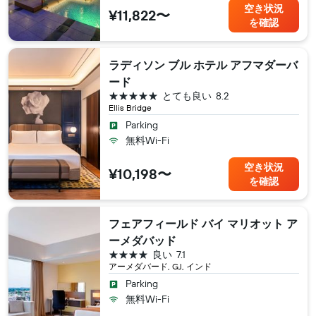
空き状況
¥11,822〜
を確認
ラディソン ブル ホテル アフマダーバ
ード
5つ星
とても良い
8.2
Ellis Bridge
Parking
無料Wi-Fi
空き状況
¥10,198〜
を確認
フェアフィールド バイ マリオット ア
ーメダバッド
4つ星
良い
7.1
アーメダバード, GJ, インド
Parking
無料Wi-Fi