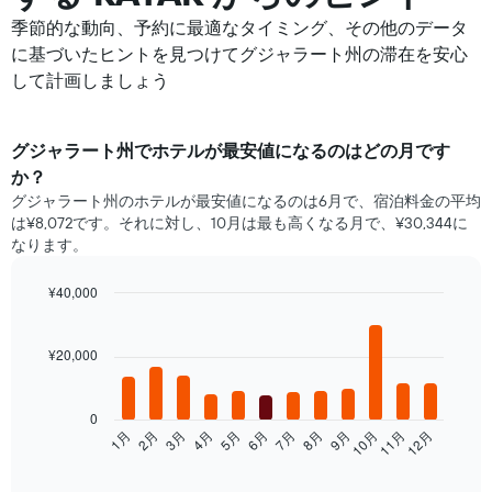
季節的な動向、予約に最適なタイミング、その他のデータ
に基づいたヒントを見つけてグジャラート州の滞在を安心
して計画しましょう
グジャラート州​で​ホテル​が最安値になるのはどの月です
か？
グジャラート州のホテルが最安値になるのは6月で、宿泊料金の平均
は¥8,072です。それに対し、10月は最も高くなる月で、¥30,344に
なります。
¥40,000
Bar
Chart
graphic.
chart
with
¥20,000
12
bars.
0
次
1月
2月
3月
4月
5月
6月
7月
8月
9月
10月
11月
12月
の
End
of
表
interactive
は、