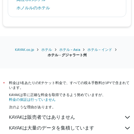
ホノルルのホテル
スラバヤのホテル
郡山市のホテル
ソウルのホテル
東京のホテル
バルセロナのホテル
KAYAK.co.jp
ホテル
ホテル - Asia
ホテル - インド
​ホテル - グジャラート州​
会津若松市のホテル
仙台市のホテル
大阪市のホテル
料金は1名あたりのEチケット料金で、すべての税＆手数料がJPYで含まれて
京都市のホテル
*
います。
沖縄市のホテル
KAYAKは常に正確な料金を取得できるよう努めていますが、
料金の保証は行っていません
神戸市のホテル
次のような理由があります。
札幌市のホテル
KAYAKは販売者ではありません
名古屋市のホテル
KAYAKは大量のデータを集積しています