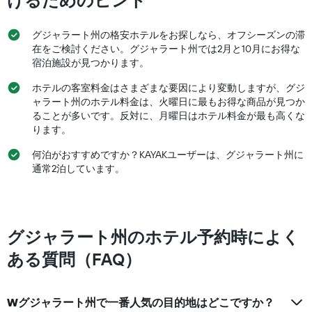
けるためのヒント
見
均
つ
料
か
グジャラート州の格安ホテルをお探しなら、オフシーズンの滞
金
っ
を
在をご検討ください。グジャラート州では2月と10月にお得な
た
表
宿泊施設が見つかります。
今
し
週
ホテルの客室料金はさまざまな要因により変動しますが、グジ
て
末
い
ャラート州のホテル料金は、火曜日に最もお得な商品が見つか
の
ま
ることが多いです。反対に、月曜日はホテル料金が最も高くな
客
す
ります。
室
の
何泊がおすすめですか？KAYAKユーザーは、グジャラート州に
平
通常2泊しています。
均
料
金
を
表
グジャラート州のホテル予約時によく
し
て
ある質問（FAQ）
い
ま
す
Wグジャラート州で一番人気の目的地はどこですか？