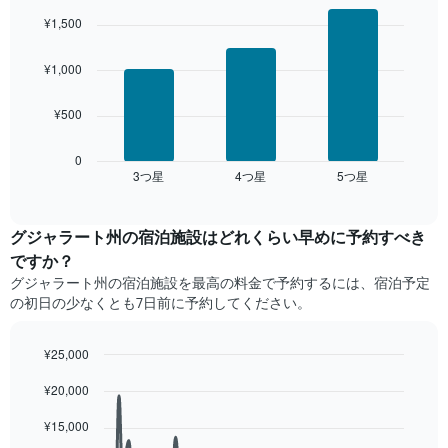
曜
を
graphic.
chart
日
¥1,500
日
with
表
の
を
3
し
客
表
bars.
¥1,000
て
室
し
い
の
て
次
ま
平
¥500
い
の
す
均
ま
表
料
す。
は、
0
金
3​つ星​
4​つ星​
5​つ星​
表
過
End
を
of
の
去
interactive
ホ
Y
3
chart
テ
軸
日
グジャラート州の宿泊施設​はどれくらい早めに予約すべき
ル
1​
間
ですか？
ラ
本
に
グジャラート州​の宿泊施設​を最高の料金で予約するには、宿泊予定
ン
は、
見
ク
の初日の少なくとも7日前に予約してください。
客
つ
ご
室
か
と
の
っ
¥25,000
に
平
た
Line
Chart
集
均
今
¥20,000
graphic.
chart
計
料
週
with
し
90
金
末
¥15,000
て
data
を
の