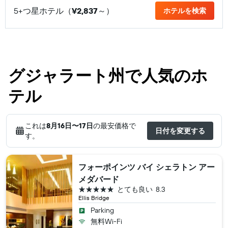
5+つ星ホテル（
¥2,837
​～）
ホテルを検索
グジャラート州で人気のホ
テル
これは
8月16日​〜17日
の最安価格で
日付を変更する
す。
フォーポインツ バイ シェラトン アー
メダバード
5つ星
とても良い
8.3
Ellis Bridge
Parking
無料Wi-Fi