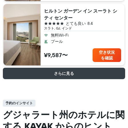
ヒルトン ガーデン イン スーラト シ
ティ センター
5つ星
とても良い
8.4
スラト, GJ, インド
無料Wi-Fi
プール
空き状況
¥9,587〜
を確認
さらに見る
予約のインサイト
グジャラート州の​ホテルに関
する KAYAK からのヒント