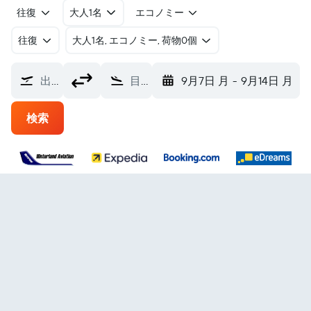
往復
大人1名
エコノミー
往復
​大人1名, エコノミー, 荷物0個
出発地
目的地
9月7日 月
-
9月14日 月
検索