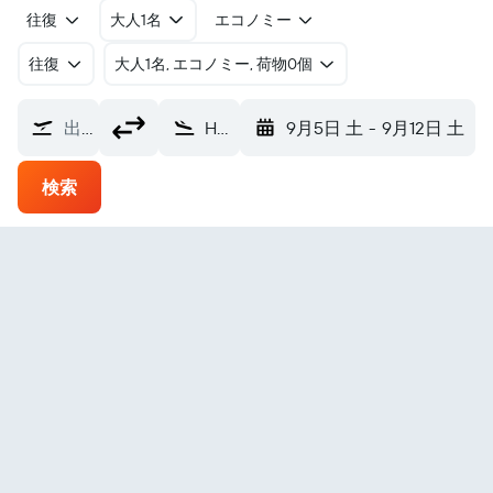
往復
大人1名
エコノミー
往復
​大人1名, エコノミー, 荷物0個
出発地
Hooper Bay フーパーベイ空港 (HPB)
9月5日 土
-
9月12日 土
検索