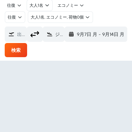
往復
大人1名
エコノミー
往復
​大人1名, エコノミー, 荷物0個
出発地
ジャバルプル空港 (JLR)
9月7日 月
-
9月14日 月
検索