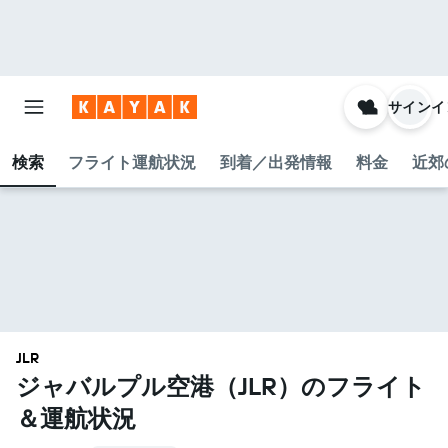
サインイ
検索
フライト運航状況
到着／出発情報
料金
近郊
JLR
ジャバルプル空港​（JLR​）のフライト
＆運航状況