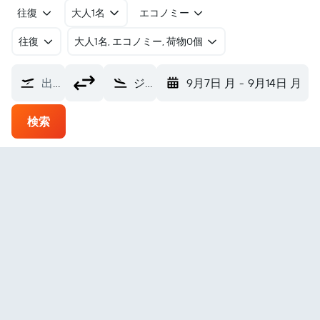
往復
大人1名
エコノミー
往復
​大人1名, エコノミー, 荷物0個
出発地
ジュアゼイロ・ド・ノルテ空港 (JDO)
9月7日 月
-
9月14日 月
検索