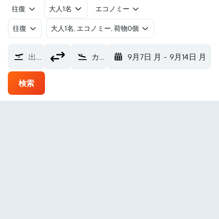
往復
大人1名
エコノミー
往復
​大人1名, エコノミー, 荷物0個
出発地
カンダハール国際空港 (KDH)
9月7日 月
-
9月14日 月
検索