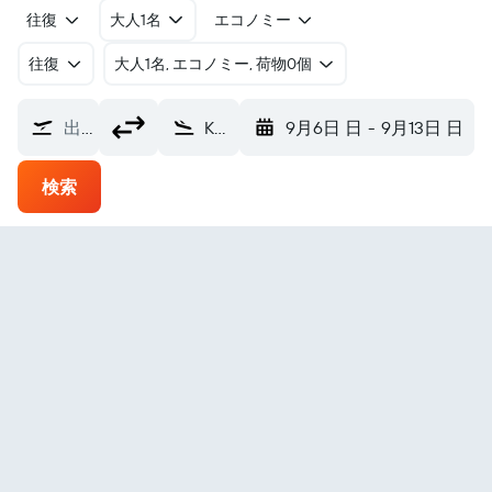
往復
大人1名
エコノミー
往復
​大人1名, エコノミー, 荷物0個
出発地
Kangirsuk カンジルスク空港 (YKG)
9月6日 日
-
9月13日 日
検索