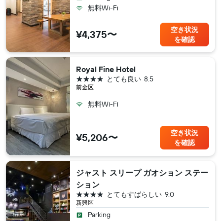
無料Wi-Fi
空き状況
¥4,375〜
を確認
Royal Fine Hotel
4つ星
とても良い
8.5
前金区
無料Wi-Fi
空き状況
¥5,206〜
を確認
ジャスト スリープ ガオション ステー
ション
4つ星
とてもすばらしい
9.0
新興区
Parking