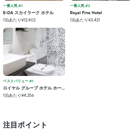
1
ま
し
一番人気 #1
一番人気 #2
本
す。
て
E-DA スカイラーク ホテル
Royal Fine Hotel
は、
表
い
ホ
1泊あたり¥12,402
1泊あたり¥3,421
の
ま
テ
Y
す
ル
軸
表
ラ
1
の
ン
本
X
ク
は、
軸
ご
過
1
と
去
本
の
3
は、
カ
日
宿
テ
間
泊
ベストバリュー #1
ゴ
に
ま
リ
ロイヤル グループ ホテル ホー イー ブランチ
見
で
ー
1泊あたり¥4,256
つ
の
を
か
日
表
っ
数
し
た
を
て
本
表
い
注目ポイント
日
し
ま
の
て
す。