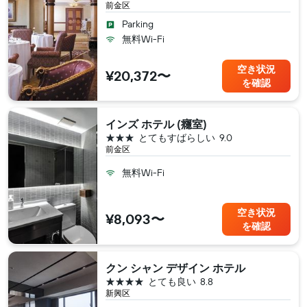
前金区
Parking
無料Wi-Fi
空き状況
¥20,372〜
を確認
インズ ホテル (癮室)
3つ星
とてもすばらしい
9.0
前金区
無料Wi-Fi
空き状況
¥8,093〜
を確認
クン シャン デザイン ホテル
4つ星
とても良い
8.8
新興区