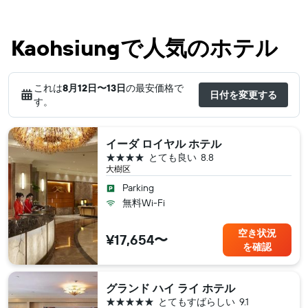
Kaohsiungで人気のホテル
これは
8月12日​〜13日
の最安価格で
日付を変更する
す。
イーダ ロイヤル ホテル
4つ星
とても良い
8.8
大樹区
Parking
無料Wi-Fi
空き状況
¥17,654〜
を確認
グランド ハイ ライ ホテル
5つ星
とてもすばらしい
9.1