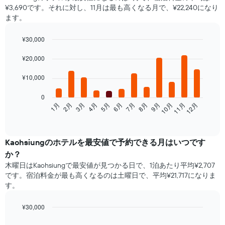
¥3,690です。それに対し、11月は最も高くなる月で、¥22,240になり
ます。
¥30,000
Bar
Chart
graphic.
¥20,000
chart
with
12
¥10,000
bars.
0
次
1月
2月
3月
4月
5月
6月
7月
8月
9月
10月
11月
12月
の
End
of
表
interactive
は、
chart
月
Kaohsiung​の​ホテルを最安値で予約できる月はいつです
ご
か？
と
木曜日はKaohsiungで​最安値が見つかる日で、1泊あたり平均¥2,707
の
です。宿泊料金が最も高くなるのは土曜日で、平均¥21,717になりま
客
す。
室
の
平
¥30,000
均
Bar
Chart
graphic.