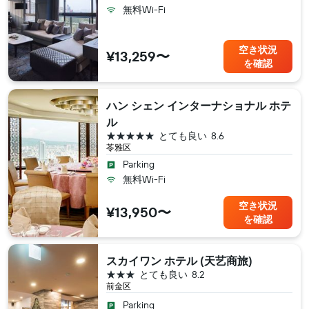
無料Wi-Fi
空き状況
¥13,259〜
を確認
ハン シェン インターナショナル ホテ
ル
5つ星
とても良い
8.6
苓雅区
Parking
無料Wi-Fi
空き状況
¥13,950〜
を確認
スカイワン ホテル (天艺商旅)
3つ星
とても良い
8.2
前金区
Parking