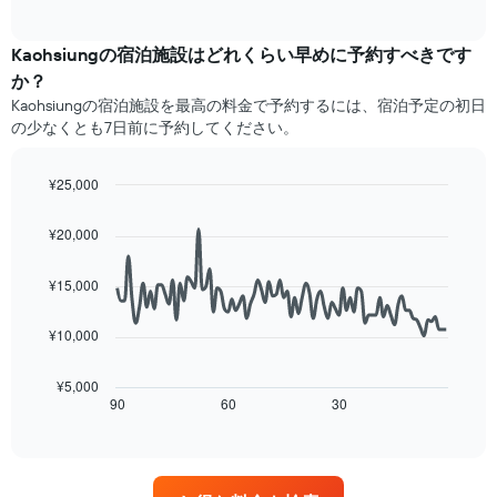
を
of
の
去
interactive
ホ
Y
3
chart
テ
軸
日
Kaohsiungの宿泊施設​はどれくらい早めに予約すべきです
ル
1​
間
か？
ラ
本
に
Kaohsiung​の宿泊施設​を最高の料金で予約するには、宿泊予定の初日
ン
は、
見
ク
の少なくとも7日前に予約してください。
客
つ
ご
室
か
と
の
っ
¥25,000
に
平
た
Line
Chart
集
均
今
graphic.
chart
計
¥20,000
料
週
with
し
90
金
末
て
data
を
の
¥15,000
表
points.
表
客
示
し
室
¥10,000
し
次
て
の
た
の
い
平
も
表
¥5,000
ま
均
の
は、
90
60
30
End
す
料
of
で
宿
金
interactive
す
泊
chart
を
表
日
ホ
の
に
テ