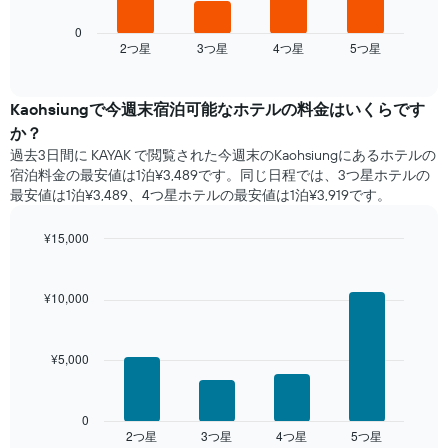
を
表
表
表
の
は、
0
し
Y
2​つ星​
3​つ星​
4​つ星​
5​つ星​
過
End
て
of
軸
去
interactive
い
1​
3
chart
ま
本
日
Kaohsiung​で​今週末宿泊可能な​ホテル​の料金はいくらです
す
は、
間
か？
表
客
に
の
過去3日間に KAYAK で閲覧された今週末のKaohsiung​にあるホテル​の
室
見
X
宿泊料金の最安値は1泊¥3,489です。同じ日程では、3つ星ホテルの
の
つ
軸
最安値は1泊¥3,489、4つ星ホテル​の最安値​は1泊¥3,919​​です。
平
か
1​
均
っ
本
料
¥15,000
た
は、
金
本
Bar
Chart
曜
を
graphic.
chart
日
日
with
表
の
¥10,000
を
4
し
客
表
bars.
て
室
し
い
の
¥5,000
て
次
ま
平
い
の
す
均
ま
表
料
す。
は、
0
金
2​つ星​
3​つ星​
4​つ星​
5​つ星​
表
過
End