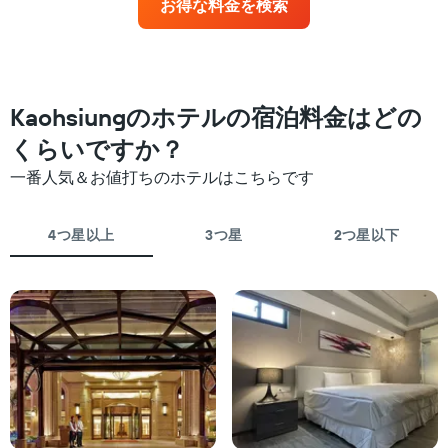
お得な料金を検索
X
近
ル
軸
づ
ラ
1
く
ン
本
に
ク
は、
つ
ご
ホ
れ
Kaohsiungのホテルの宿泊料金はどの
と
テ
て
に
ル
客
くらいですか？
集
ラ
室
計
一番人気＆お値打ちのホテルはこちらです
ン
料
し
ク
金
て
ご
が
表
4つ星以上
3つ星
2つ星以下
と
ど
示
の
の
し
カ
よ
た
テ
う
も
ゴ
に
の
リ
変
で
ー
化
す
を
す
表
表
る
の
し
か
X
て
を
軸
い
表