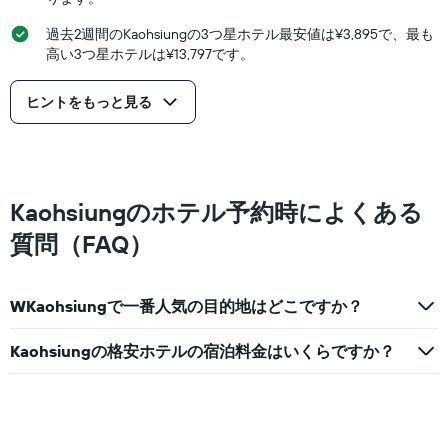
室
の
過去2週間のKaohsiungの3つ星ホテル最安値は¥3,895で、最も
平
高い3つ星ホテルは¥13,797です。
均
料
金
ヒントをもっと見る
を
表
し
て
い
Kaohsiungのホテル予約時によくある
ま
す
質問（FAQ）
WKaohsiungで一番人気の目的地はどこですか？
Kaohsiungの格安ホテルの宿泊料金はいくらですか？