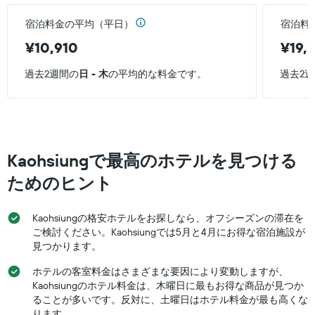
客
い
表
室
ま
の
宿泊料金の平均（平日）
宿泊料
の
す
Y
平
表
¥10,910
¥19,
軸
均
の
1
料
Y
過去2週間の
日 - 木
の平均的な料金です。
過去2
本
金
軸
は、
を
1
過
表
本
去
し
は、
3
て
客
日
い
室
Kaohsiungで最高のホテルを見つける
間
ま
の
に
す
平
ためのヒント
見
均
つ
料
か
Kaohsiungの格安ホテルをお探しなら、オフシーズンの滞在を
金
っ
を
ご検討ください。Kaohsiungでは5月と4月にお得な宿泊施設が
た
表
見つかります。
今
し
週
ホテルの客室料金はさまざまな要因により変動しますが、
て
末
い
Kaohsiungのホテル料金は、木曜日に最もお得な商品が見つか
の
ま
ることが多いです。反対に、土曜日はホテル料金が最も高くな
客
す
ります。