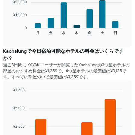
料
chart
¥20,000
with
金
7
を
¥10,000
bars.
表
し
次
0
て
の
月
火
水
木
金
土
日
End
い
of
チ
ま
interactive
ャ
chart
す
ー
Kaohsiung​で​今日宿泊可能な​ホテル​の料金はいくらです
表
ト
の
か？
は、
X
過去3日間に KAYAK ユーザーが閲覧したKaohsiungの3つ星ホテル​の
曜
軸
部屋のおすすめ料金は¥1,359で、4つ星ホテルの最安値は¥3,135で
日
1​
す。すべての部屋の中で最安値は¥1,359​です。
ご
本
と
は、
の
¥7,500
月
客
Bar
Chart
を
室
graphic.
chart
表
with
の
¥5,000
し
4
平
て
bars.
均
い
料
ま
¥2,500
次
金
す。
の