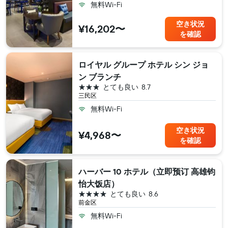
無料Wi-Fi
空き状況
¥16,202〜
を確認
ロイヤル グループ ホテル シン ジョ
ン ブランチ
3つ星
とても良い
8.7
三民区
無料Wi-Fi
空き状況
¥4,968〜
を確認
ハーバー 10 ホテル（立即预订 高雄钧
怡大饭店）
4つ星
とても良い
8.6
前金区
無料Wi-Fi