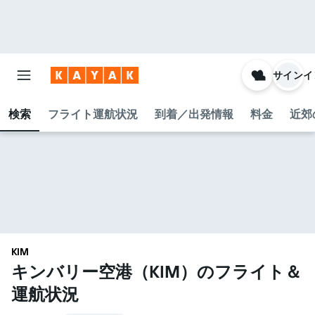
サインイ
検索
フライト運航状況
到着／出発情報
料金
近郊
KIM
キンバリー空港​（KIM​）のフライト＆
運航状況