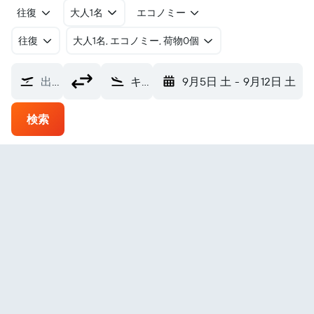
往復
大人1名
エコノミー
往復
​大人1名, エコノミー, 荷物0個
出発地
キンバリー空港 (KIM)
9月5日 土
-
9月12日 土
検索