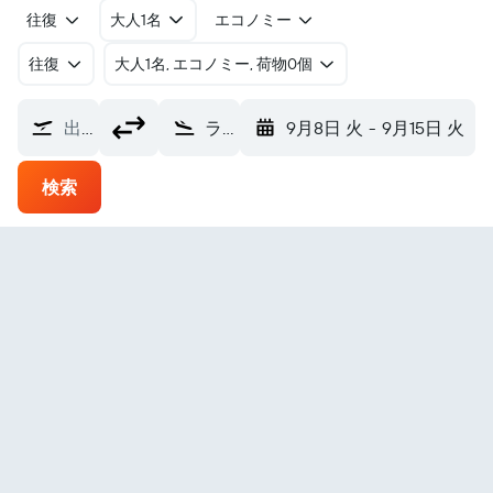
往復
大人1名
エコノミー
往復
​大人1名, エコノミー, 荷物0個
出発地
ラタクンガ コトパクシ国際空港 (LTX)
9月8日 火
-
9月15日 火
検索