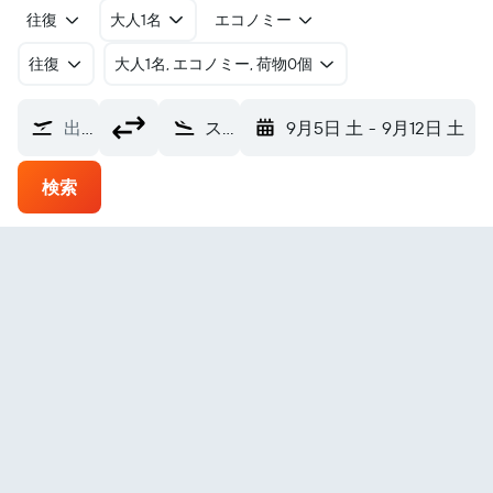
往復
大人1名
エコノミー
往復
​大人1名, エコノミー, 荷物0個
出発地
ストード ストール空港 (ソーシュトッケン) (SRP)
9月5日 土
-
9月12日 土
検索