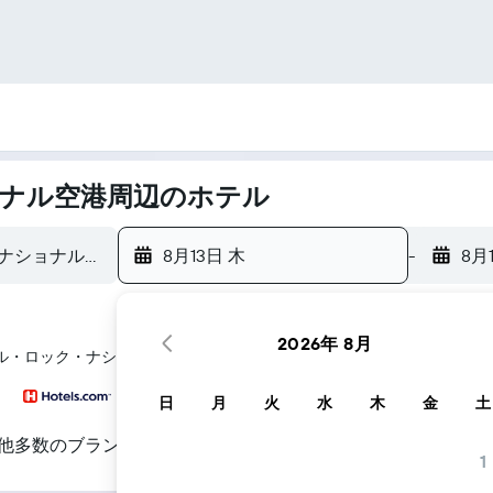
ナル空港​周辺のホテル
8月13日 木
-
8月
2026年 8月
リトル・ロック・ナショナル空港のホテル探しをお手伝いします
日
月
火
水
木
金
土
他多数のブランド
1