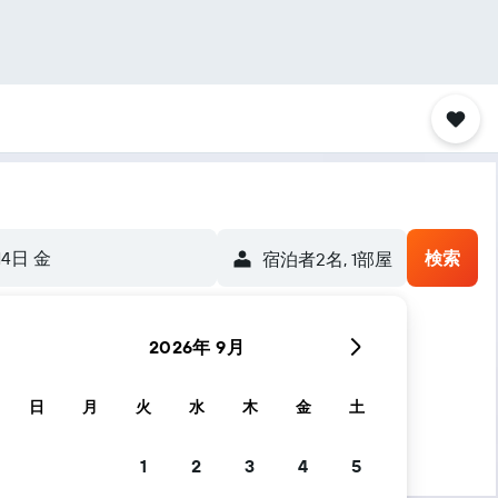
14日 金
検索
宿泊者2名, 1​部屋
2026年 9月
日
月
火
水
木
金
土
1
2
3
4
5