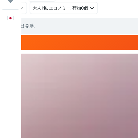
Trips
往復
​大人1名, エコノミー, 荷物0個
日本語