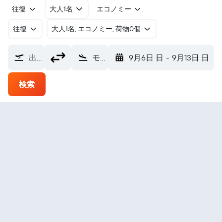
往復
大人1名
エコノミー
往復
​大人1名, エコノミー, 荷物0個
出発地
モシュイェン モーシェーン空港 (MJF)
9月6日 日
-
9月13日 日
検索