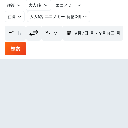
往復
大人1名
エコノミー
往復
​大人1名, エコノミー, 荷物0個
出発地
Mutis ホセ・セレスティーノ・ムティス空港 (BSC)
9月7日 月
-
9月14日 月
検索