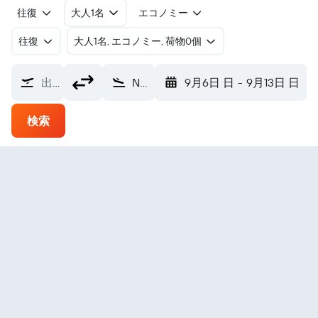
往復
大人1名
エコノミー
往復
​大人1名, エコノミー, 荷物0個
出発地
Nakhichevan ナヒチェヴァン空港 (NAJ)
9月6日 日
-
9月13日 日
検索