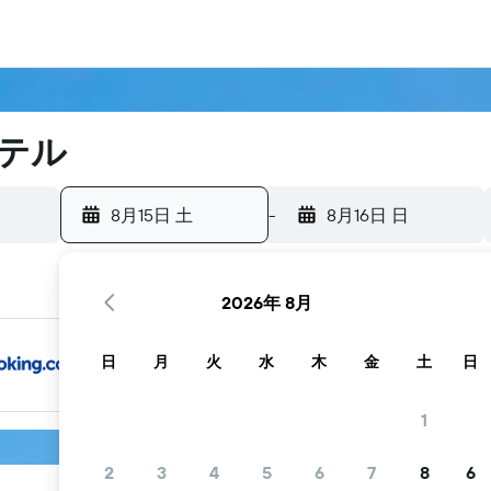
テル
8月15日 土
-
8月16日 日
2026年 8月
日
月
火
水
木
金
土
日
1
2
3
4
5
6
7
8
6