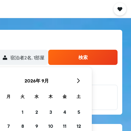
検索
宿泊者2名, 1​部屋
2026年 9月
他多数のブラン
月
火
水
木
金
土
ド
1
2
3
4
5
7
8
9
10
11
12