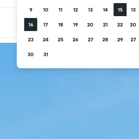
9
10
11
12
13
14
15
13
料金を絞り込み検索
16
17
18
19
20
21
22
20
無料キャンセル、無料朝食などで絞り込みできます。
23
24
25
26
27
28
29
27
30
31