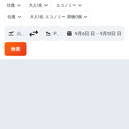
往復
大人1名
エコノミー
往復
​大人1名, エコノミー, 荷物0個
出発地
Paleochori ミロス島空港 (MLO)
9月6日 日
-
9月13日 日
検索