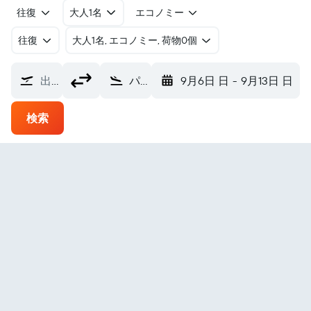
往復
大人1名
エコノミー
往復
​大人1名, エコノミー, 荷物0個
出発地
パンカルピナン空港 (PGK)
9月6日 日
-
9月13日 日
検索