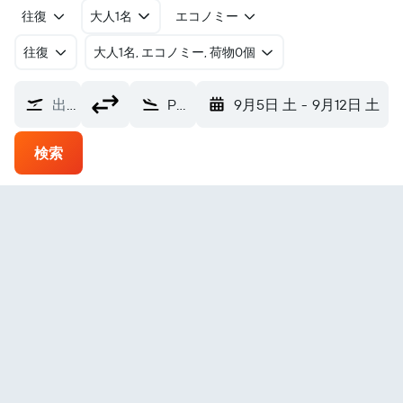
往復
大人1名
エコノミー
往復
​大人1名, エコノミー, 荷物0個
出発地
Pond Inlet ポンド・インレット空港 (YIO)
9月5日 土
-
9月12日 土
検索