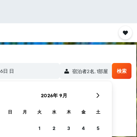
16日 日
検索
宿泊者2名, 1​部屋
2026年 9月
日
月
火
水
木
金
土
1
2
3
4
5