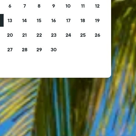
6
7
8
9
10
11
12
13
14
15
16
17
18
19
2
20
21
22
23
24
25
26
9
27
28
29
30