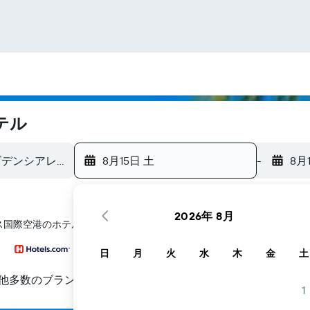
テル
8月15日 土
-
8月
2026年 8月
レス国際空港のホテル探しをお手伝いします
日
月
火
水
木
金
土
他多数のブランド
1