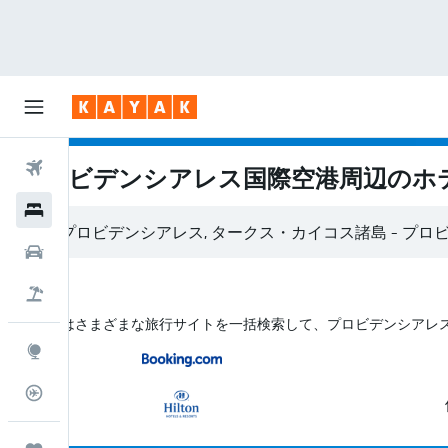
航空券
プロビデンシアレス国際空港​周辺のホ
ホテル
レンタカー
航空券+ホテル
KAYAK はさまざまな旅行サイトを一括検索して、プロビデンシア
Explore
フライトトラッカー