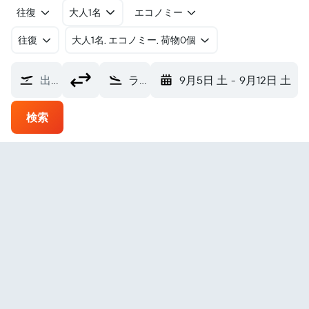
往復
大人1名
エコノミー
往復
​大人1名, エコノミー, 荷物0個
出発地
ラージャムンドリー空港 (RJA)
9月5日 土
-
9月12日 土
検索