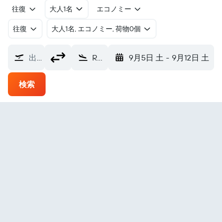
往復
大人1名
エコノミー
往復
​大人1名, エコノミー, 荷物0個
出発地
Red Devil レッド・デビル空港 (RDV)
9月5日 土
-
9月12日 土
検索