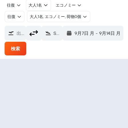
往復
大人1名
エコノミー
往復
​大人1名, エコノミー, 荷物0個
出発地
Shungnak シャングナック空港 (SHG)
9月7日 月
-
9月14日 月
検索