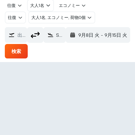
往復
大人1名
エコノミー
往復
​大人1名, エコノミー, 荷物0個
出発地
Sishen (SIS)
9月8日 火
-
9月15日 火
検索