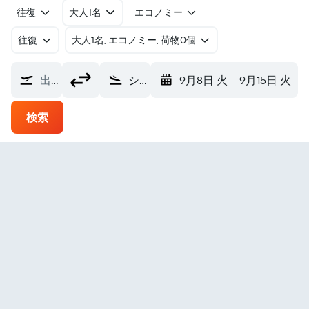
往復
大人1名
エコノミー
往復
​大人1名, エコノミー, 荷物0個
出発地
シシミュート空港 (JHS)
9月8日 火
-
9月15日 火
検索