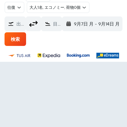
往復
​大人1名, エコノミー, 荷物0個
出発地
目的地
9月7日 月
-
9月14日 月
検索