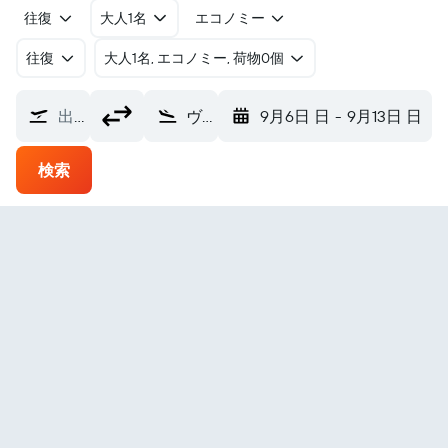
往復
大人1名
エコノミー
往復
​大人1名, エコノミー, 荷物0個
出発地
ヴィランクロス ビランクーロ空港 (VNX)
9月6日 日
-
9月13日 日
検索