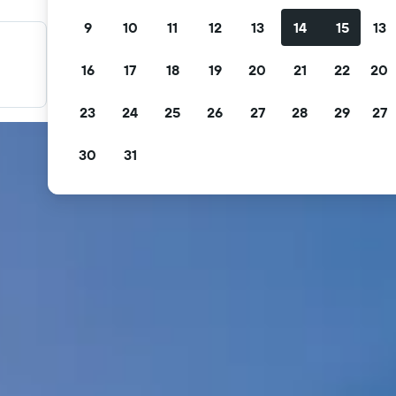
9
10
11
12
13
14
15
13
料金を絞り込み検索
16
17
18
19
20
21
22
20
無料キャンセル、無料朝食などで絞り込みできます。
23
24
25
26
27
28
29
27
30
31