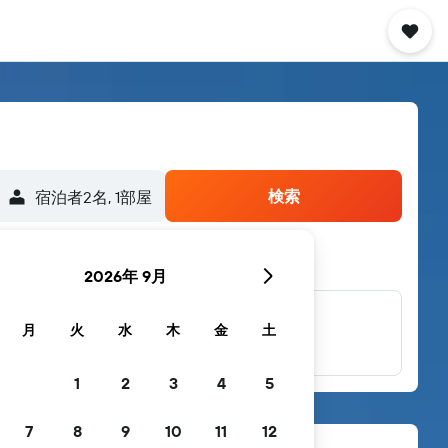
検索
宿泊者2名, 1​部屋
2026年 9月
他多数のブラン
月
火
水
木
金
土
ド
1
2
3
4
5
7
8
9
10
11
12