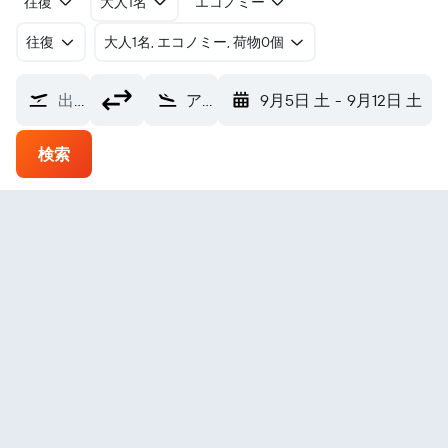
往復
大人1名
エコノミー
往復
​大人1名, エコノミー, 荷物0個
出発地
アル・ウーラー Majeed Bin Abdulaziz (ULH)
9月5日 土
-
9月12日 土
検索