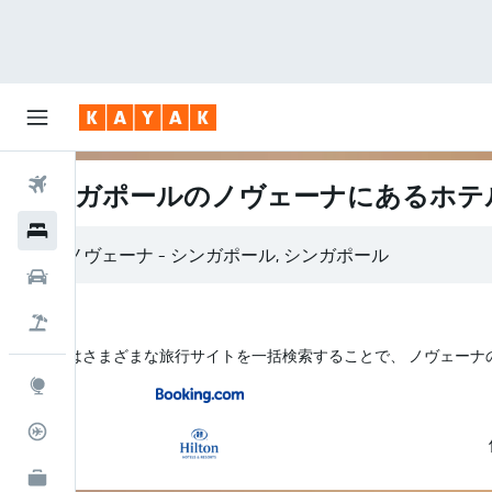
航空券
シンガポールのノヴェーナにあるホテ
ホテル
レンタカー
航空券+ホテル
KAYAK はさまざまな旅行サイトを一括検索することで、 ノヴェー
Explore
フライトトラッカー
KAYAK for Business
NEW