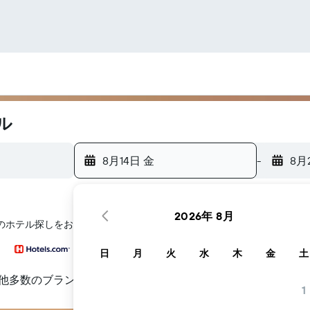
ル
8月14日 金
-
8月
2026年 8月
ナのホテル探しをお手伝いします
日
月
火
水
木
金
土
他多数のブランド
1