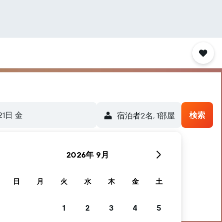
21日 金
検索
宿泊者2名, 1​部屋
2026年 9月
日
月
火
水
木
金
土
1
2
3
4
5