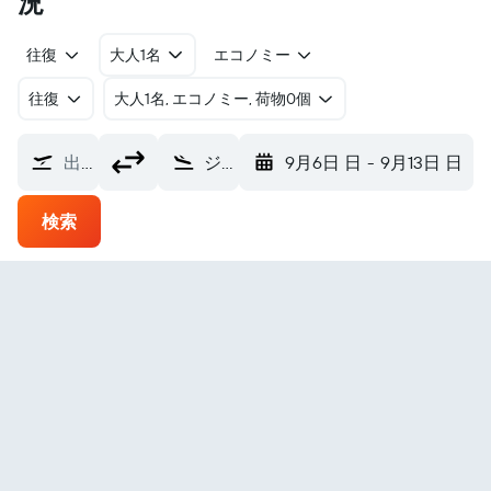
況
往復
大人1名
エコノミー
往復
​大人1名, エコノミー, 荷物0個
出発地
ジャカルタ ハリム・ペルダナクスマ国際空港 (HLP)
9月6日 日
-
9月13日 日
検索