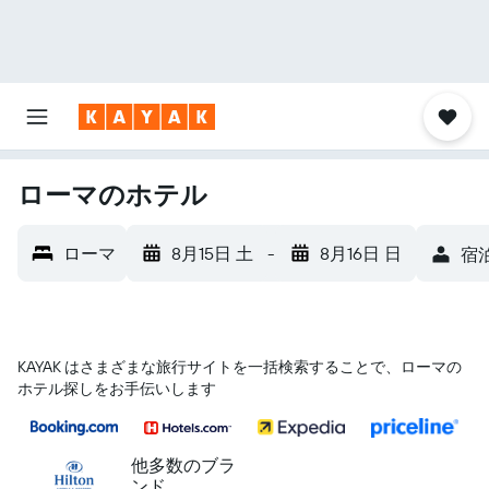
ローマのホテル
ローマ
8月15日 土
-
8月16日 日
宿泊
KAYAK はさまざまな旅行サイトを一括検索することで、ローマの
ホテル探しをお手伝いします
他多数のブラ
ンド