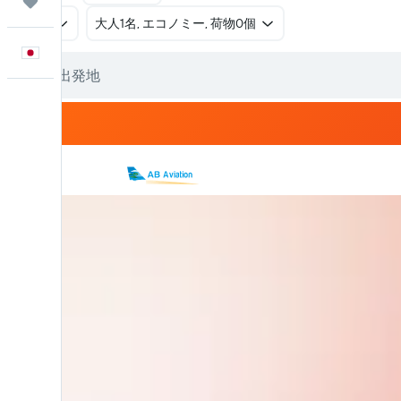
Trips
往復
​大人1名, エコノミー, 荷物0個
日本語