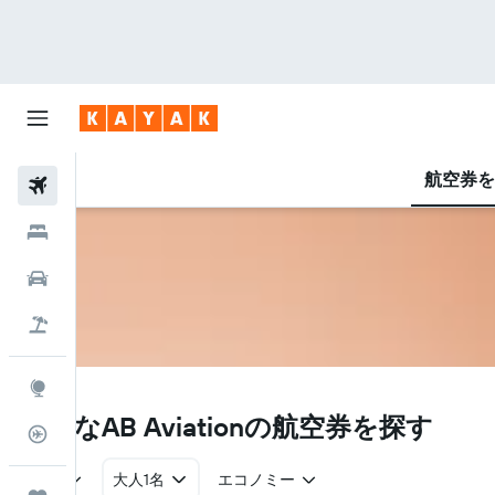
航空券を
航空券
ホテル
レンタカー
航空券+ホテル
Explore
Y6
お得なAB Aviation​の航空券を探す
フライトトラッカー
往復
大人1名
エコノミー