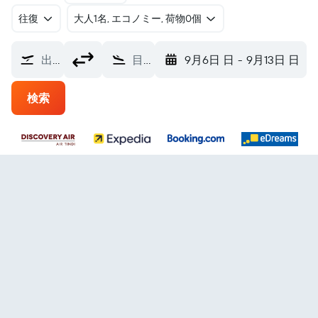
往復
​大人1名, エコノミー, 荷物0個
出発地
目的地
9月6日 日
-
9月13日 日
検索