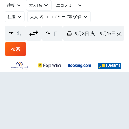
往復
大人1名
エコノミー
往復
​大人1名, エコノミー, 荷物0個
出発地
目的地
9月8日 火
-
9月15日 火
検索