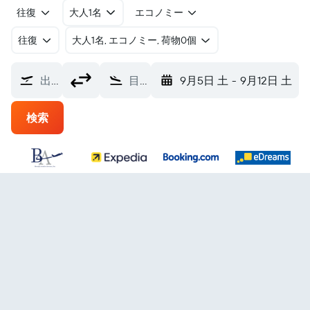
往復
大人1名
エコノミー
往復
​大人1名, エコノミー, 荷物0個
出発地
目的地
9月5日 土
-
9月12日 土
検索