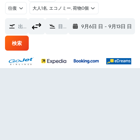
往復
​大人1名, エコノミー, 荷物0個
出発地
目的地
9月6日 日
-
9月13日 日
検索