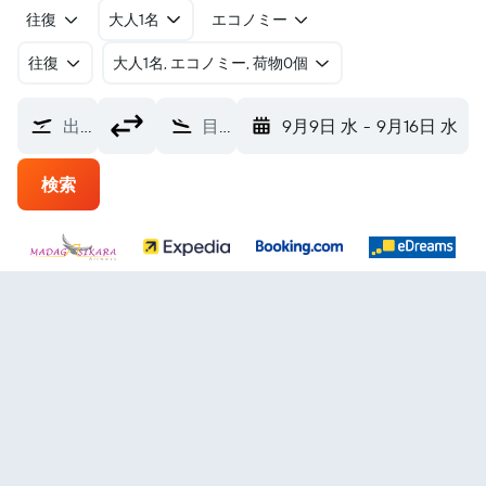
往復
大人1名
エコノミー
往復
​大人1名, エコノミー, 荷物0個
出発地
目的地
9月9日 水
-
9月16日 水
検索