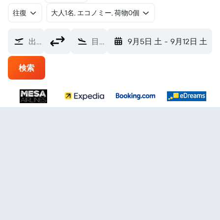
往復
​大人1名, エコノミー, 荷物0個
出発地
目的地
9月5日 土
-
9月12日 土
検索