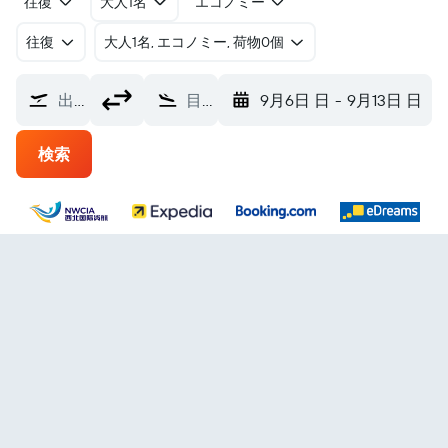
往復
大人1名
エコノミー
往復
​大人1名, エコノミー, 荷物0個
出発地
目的地
9月6日 日
-
9月13日 日
検索