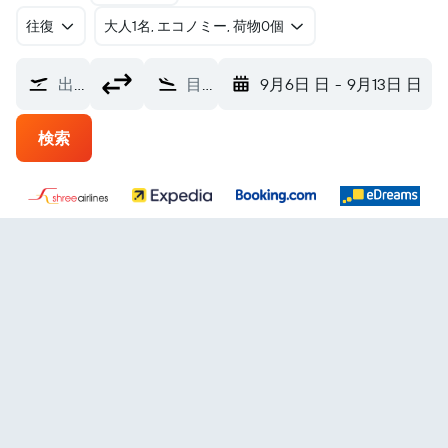
往復
​大人1名, エコノミー, 荷物0個
出発地
目的地
9月6日 日
-
9月13日 日
検索