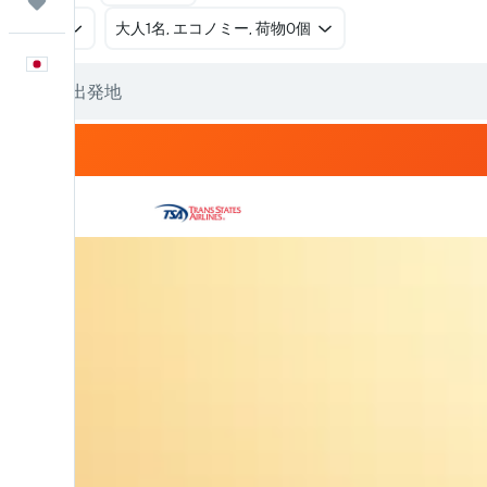
Trips
往復
​大人1名, エコノミー, 荷物0個
日本語