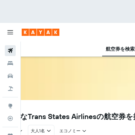
航空券を検索
航空券
ホテル
レンタカー
航空券+ホテル
Explore
AX
お得なTrans States Airlines​の航空券
フライトトラッカー
往復
大人1名
エコノミー