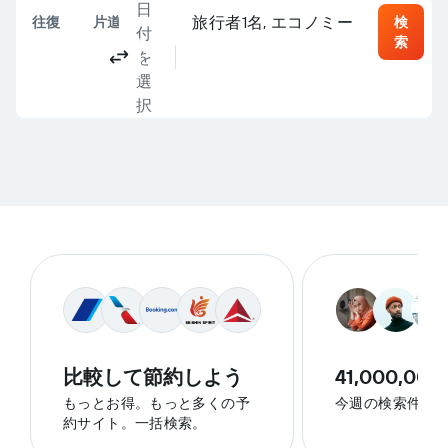
日
コロンバス, OH, アメリカ合衆国 - ポート
目的地
旅行者1名, エコノミー
往復
片道
複数都市
検
付
索
を
選
択
比較して節約しよう
41,000,000
もっとお得。もっと多くの予
今週の検索件数
約サイト。一括検索。