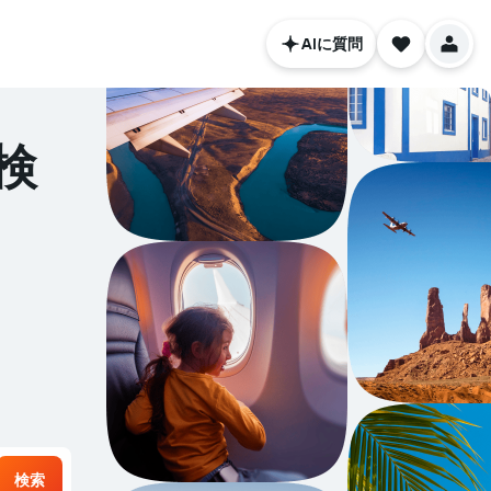
AIに質問
検
検索