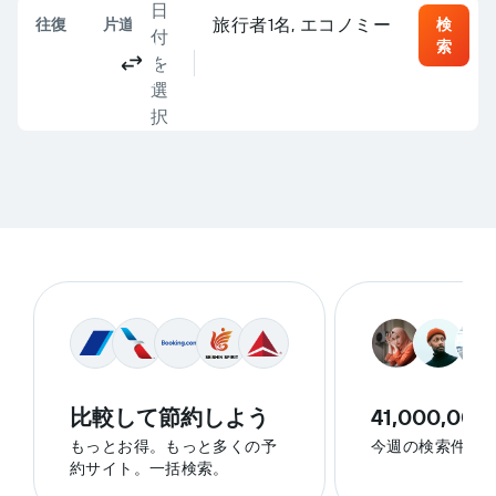
日
コロンバス, OH, アメリカ合衆国 - ポート
目的地
旅行者1名, エコノミー
往復
片道
複数都市
検
付
索
を
選
択
比較して節約しよう
41,000,000
もっとお得。もっと多くの予
今週の検索件数
約サイト。一括検索。